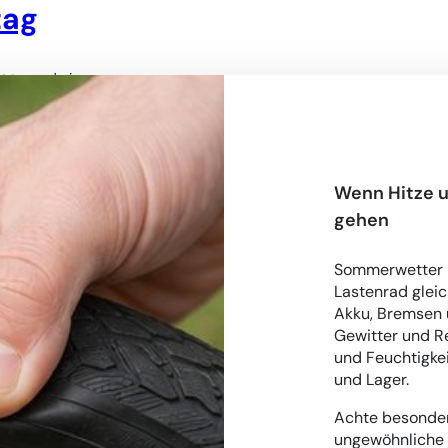
tag
ice
admin
by :
iß
, 
Bremsenwartung
, 
Bremsscheiben
, 
Fahrradservice Wien
, 
, 
Lastenradreparatur
, 
Lastenradservice
, 
nachhaltige
Wenn Hitze u
gehen
Sommerwetter b
Lastenrad gleic
Akku, Bremsen u
Gewitter und R
und Feuchtigkei
und Lager.
Achte besonde
ungewöhnliche 