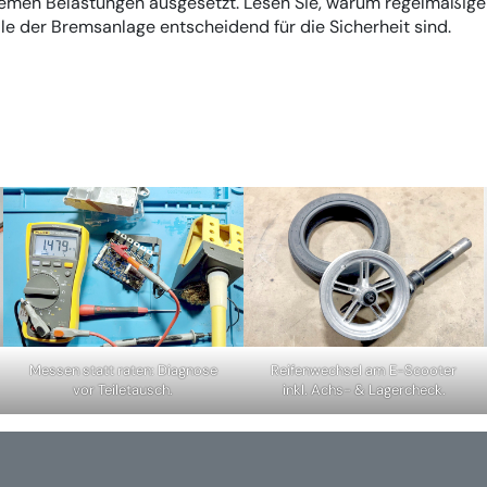
emen Belastungen ausgesetzt. Lesen Sie, warum regelmäßige
le der Bremsanlage entscheidend für die Sicherheit sind.
Messen statt raten: Diagnose
Reifenwechsel am E-Scooter
vor Teiletausch.
inkl. Achs- & Lagercheck.