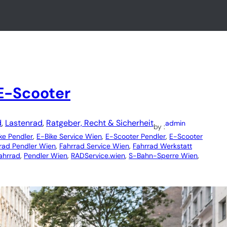
E-Scooter
d
, 
Lastenrad
, 
Ratgeber, Recht & Sicherheit
admin
by :
ke Pendler
, 
E-Bike Service Wien
, 
E-Scooter Pendler
, 
E-Scooter
rad Pendler Wien
, 
Fahrrad Service Wien
, 
Fahrrad Werkstatt
ahrrad
, 
Pendler Wien
, 
RADService.wien
, 
S-Bahn-Sperre Wien
, 