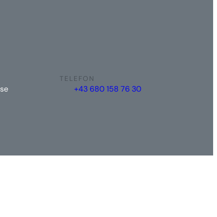
TELEFON
se
+43 680 158 76 30