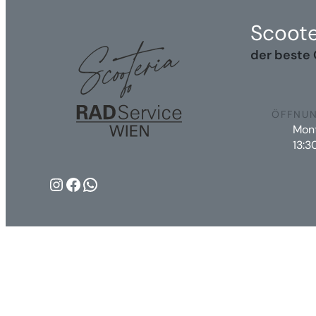
Scoote
der beste 
ÖFFNUN
Mont
13:3
Instagram
Facebook
WhatsApp