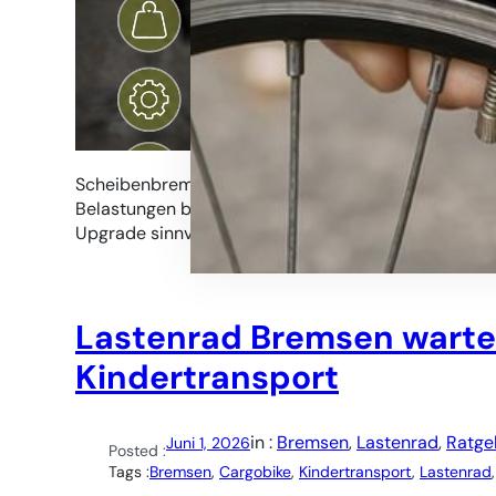
Scheibenbremsen am Lastenrad müssen hohe Gewic
Belastungen bewältigen. Wir zeigen, warum Beläge 
Upgrade sinnvoll ist und wie sich Sicherheit und Nac
Lastenrad Bremsen warten
Kindertransport
in :
Bremsen
, 
Lastenrad
, 
Ratge
Juni 1, 2026
Posted :
Tags :
Bremsen
, 
Cargobike
, 
Kindertransport
, 
Lastenrad
,