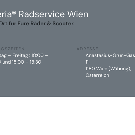
ria® Radservice Wien
Ort für Eure Räder & Scooter.
GSZEITEN
ADRESSE
ag – Freitag : 10:00 –
Anastasius-Grün-Gas
0 und 15:00 – 18:30
11,
1180 Wien (Währing),
Österreich