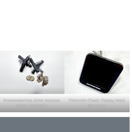
Bremsenservice: sicher stoppen,
Elektronik-Check: Display, Kabel,
sauber eingestellt.
Steuerung.