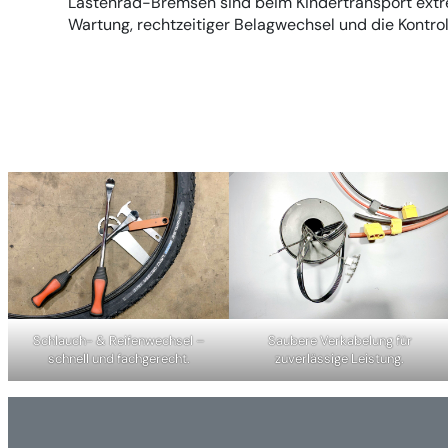
Lastenrad-Bremsen sind beim Kindertransport extr
Wartung, rechtzeitiger Belagwechsel und die Kontrol
Schlauch- & Reifenwechsel –
Saubere Verkabelung für
schnell und fachgerecht.
zuverlässige Leistung.