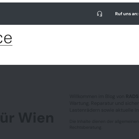
Ruf uns an:
Willkommen im Blog von
RADS
Wartung, Reparatur und sicher
Lastenrädern sowie aktuelle In
für Wien
Die Inhalte dienen der allgemeinen
Rechtsberatung.