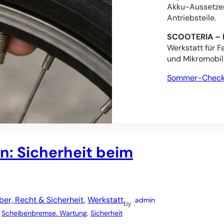
Akku-Aussetzer
Antriebsteile.
SCOOTERIA – 
Werkstatt für F
und Mikromobili
Sommer-Check 
hte, häufige Bremsvorgänge und starke thermische
und Scheiben schneller verschleißen können, wann ein
hhaltigkeit verbinden lassen.
: Sicherheit beim
ber, Recht & Sicherheit
, 
Werkstatt
admin
by :
 
Scheibenbremse. Wartung
, 
Sicherheit