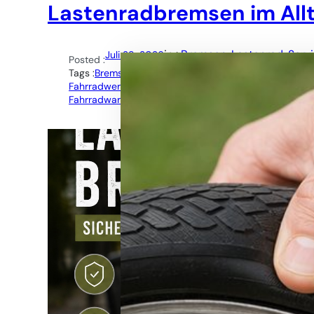
Lastenradbremsen im All
in :
Bremsen
, 
Lastenrad
, 
Serv
Juli 28, 2026
Posted :
Tags :
Bremsbeläge
, 
Bremsenservice
, 
Bremsenverschle
Fahrradwerkstatt Wien
, 
hydraulische Scheibenbremse
Fahrradwartung
, 
Radservice Wien