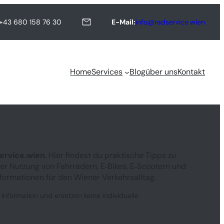
+43 680 158 76 30
E-Mail:
info@radservice.wien
Home
Services
Blog
über uns
Kontakt
ervice.wien
. Hier findest du praktische Tipps zu
er Nutzung von Fahrrädern, E‑Bikes, E‑Scootern und
formationen für den Wiener Verkehrsalltag.
 Information und ersetzen keine individuelle